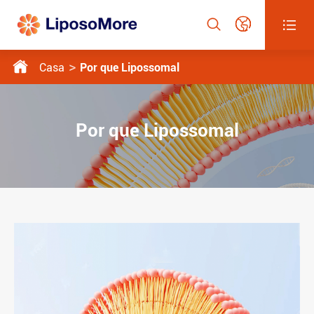




Casa
Por que Lipossomal
Por que Lipossomal