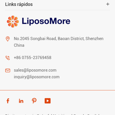
Links rápidos


No.2045 Songbai Road, Baoan District, Shenzhen
China

+86 0755-23769458

sales@liposomore.com
inquiry@liposomore.com



