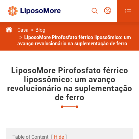




Casa
Blog
LiposoMore Pirofosfato férrico lipossômico: um
avanço revolucionário na suplementação de ferro
LiposoMore Pirofosfato férrico
lipossômico: um avanço
revolucionário na suplementação
de ferro
Table of Content
[
Hide
]