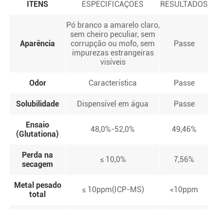
ITENS
ESPECIFICAÇÕES
RESULTADOS
Pó branco a amarelo claro,
sem cheiro peculiar, sem
Aparência
corrupção ou mofo, sem
Passe
impurezas estrangeiras
visíveis
Odor
Característica
Passe
Solubilidade
Dispensível em água
Passe
Ensaio
48,0%-52,0%
49,46%
(Glutationa)
Perda na
≤ 10,0%
7,56%
secagem
Metal pesado
≤ 10ppm(ICP-MS)
<10ppm
total
Chumbo (Pb)
≤ 3ppm(ICP-MS)
<3ppm