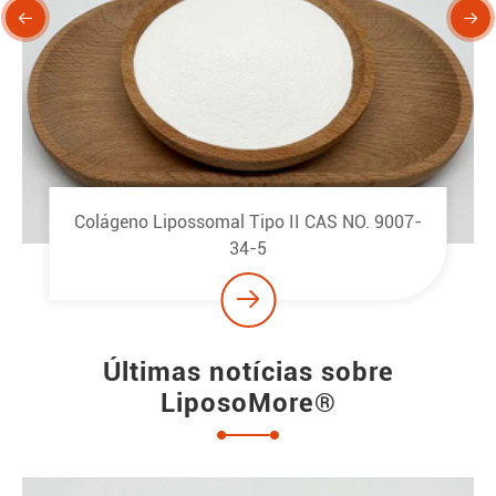


Cloridrato de Berberina Lipossomal CAS NO.
633-65-8

Últimas notícias sobre
LiposoMore®