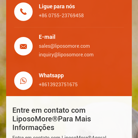
Ligue para nós

+86 0755-23769458
E-mail

sales@liposomore.com
inquiry@liposomore.com
Whatsapp

+8613923751675
Entre em contato com
LiposoMore®Para Mais
Informações
Entre em contato com LiposoMore®Agora!