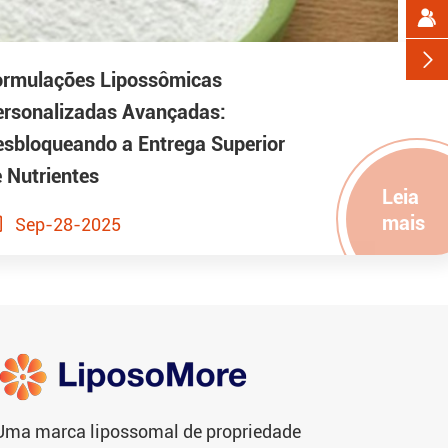


ormulações Lipossômicas
ersonalizadas Avançadas:
sbloqueando a Entrega Superior
 Nutrientes
Leia
mais

Sep-28-2025
Uma marca lipossomal de propriedade