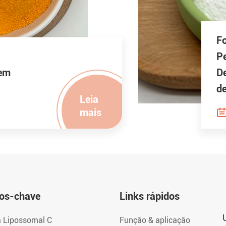
F
P
 em
De
de
Leia
mais
os-chave
Links rápidos
a Lipossomal C
Função & aplicação