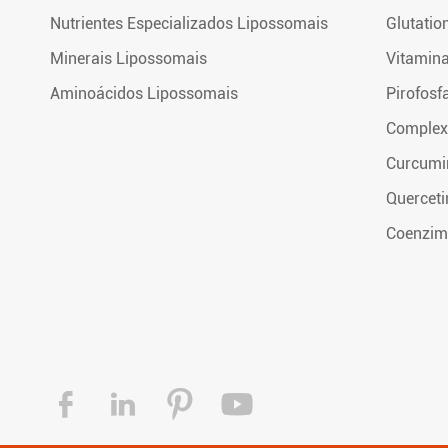
Nutrientes Especializados Lipossomais
Glutatio
Minerais Lipossomais
Vitamin
Aminoácidos Lipossomais
Pirofosf
Complex
Curcumi
Quercet
Coenzim



