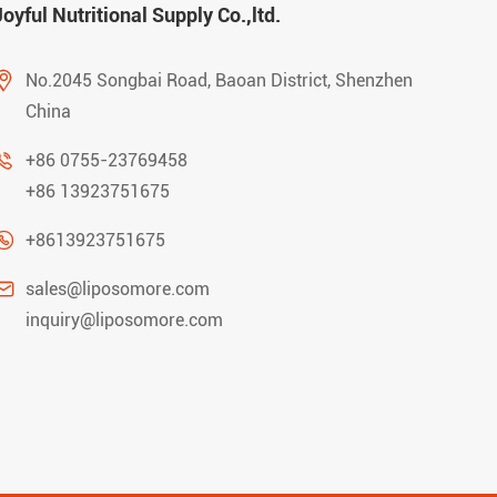
Joyful Nutritional Supply Co.,ltd.

No.2045 Songbai Road, Baoan District, Shenzhen
China

+86 0755-23769458
+86 13923751675

+8613923751675

sales@liposomore.com
inquiry@liposomore.com