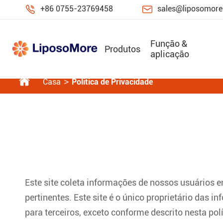


+86 0755-23769458
sales@liposomor
Função &
Produtos
aplicação

Casa
Política de Privacidade
Este site coleta informações de nossos usuários e
pertinentes. Este site é o único proprietário da
para terceiros, exceto conforme descrito nesta po