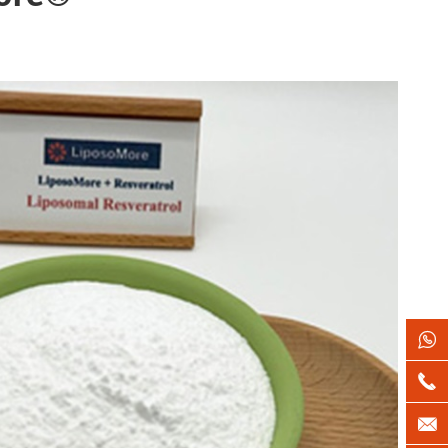


