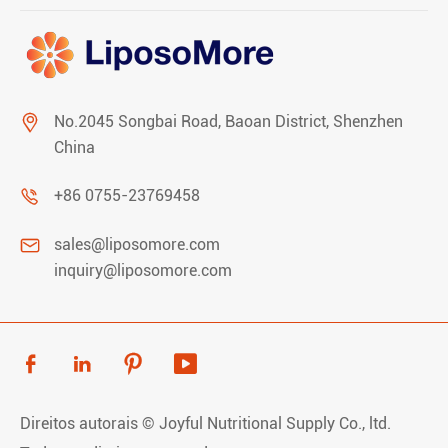

No.2045 Songbai Road, Baoan District, Shenzhen
China

+86 0755-23769458

sales@liposomore.com
inquiry@liposomore.com




Direitos autorais ©
Joyful Nutritional Supply Co., ltd.