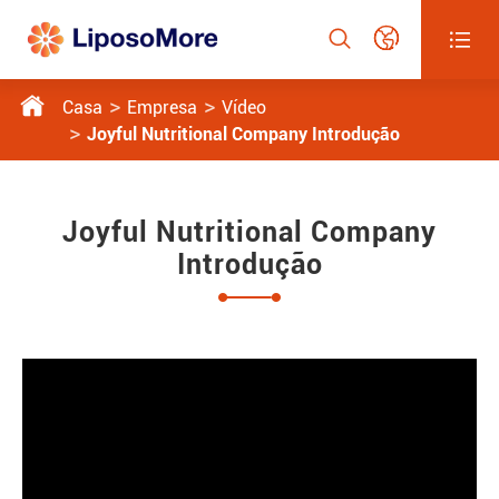




Casa
Empresa
Vídeo
Joyful Nutritional Company Introdução
Joyful Nutritional Company
Introdução